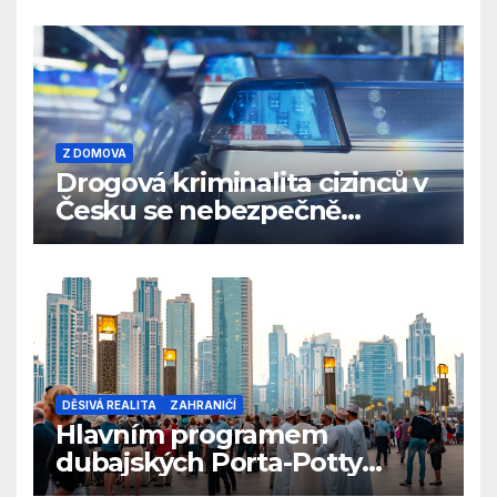
bránit u soudu
Z DOMOVA
Drogová kriminalita cizinců v
Česku se nebezpečně
rozrůstá
DĚSIVÁ REALITA
ZAHRANIČÍ
Hlavním programem
dubajských Porta-Potty
večírků je vyměšování tělních