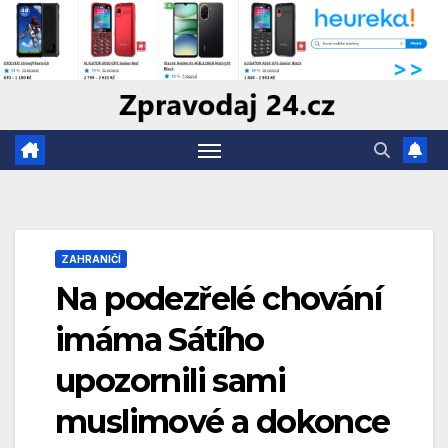
Skip
to
content
ZAHRANIČÍ
Na podezřelé chování
imáma Sátího
upozornili sami
muslimové a dokonce