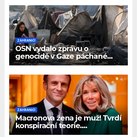
ZAHRANIČÍ
OSN vydalo zprávu o
genocidě v Gaze páchané
Izraelem
ZAHRANIČÍ
Macronova žena je muž! Tvrdí
konspirační teorie.
Prezidentský pár se bude