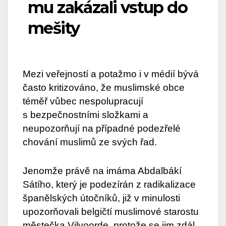
mu zakázali vstup do
mešity
Mezi veřejností a potažmo i v médií bývá
často kritizováno, že muslimské obce
téměř vůbec nespolupracují
s bezpečnostními složkami a
neupozorňují na případné podezřelé
chování muslimů ze svých řad.
Jenomže právě na imáma Abdalbákí
Sátího, který je podezírán z radikalizace
španělských útočníků, již v minulosti
upozorňovali belgičtí muslimové starostu
městečka Vilvoorde, protože se jim zdál