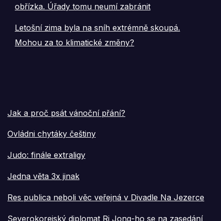
obřízka. Úřady tomu neumí zabránit
Letošní zima byla na sníh extrémně skoupá.
Mohou za to klimatické změny?
Jak a proč psát vánoční přání?
Ovládni chytáky češtiny
Judo: finále extraligy
Jedna věta 3x jinak
Res publica neboli věc veřejná v Divadle Na Jezerce
Severokorejský diplomat Ri Jong-ho se na zasedání