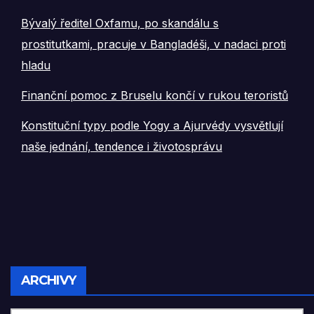
Bývalý ředitel Oxfamu, po skandálu s
prostitutkami, pracuje v Bangladéši, v nadaci proti
hladu
Finanční pomoc z Bruselu končí v rukou teroristů
Konstituční typy podle Yogy a Ajurvédy vysvětlují
naše jednání, tendence i životosprávu
Archivy
ARCHIVY