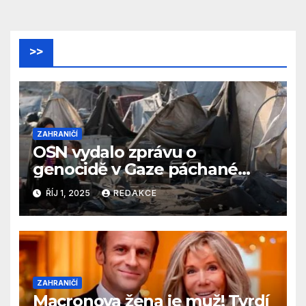
>>
ZAHRANIČÍ
OSN vydalo zprávu o
genocidě v Gaze páchané
Izraelem
ŘÍJ 1, 2025
REDAKCE
ZAHRANIČÍ
Macronova žena je muž! Tvrdí