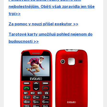
nejbolestnějším. Oběti však zpravidla jen tiše
trpí
>>
Za pomoc v nouzi přišel exekutor
>>
Tarotové ka
rty umožňuji pohled nejenom do
budoucnosti
>>