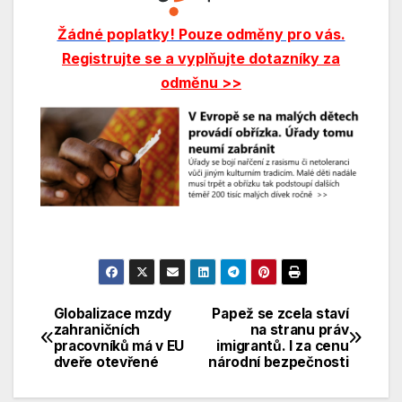
Žádné poplatky! Pouze odměny pro vás.
Registrujte se a vyplňujte dotazníky za
odměnu >>
Globalizace mzdy
Papež se zcela staví
Navigace
zahraničních
na stranu práv
pracovníků má v EU
imigrantů. I za cenu
pro
dveře otevřené
národní bezpečnosti
příspěvek