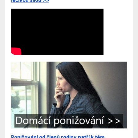
léčivou silou
>>
Ponižování od členů rodiny patří k těm