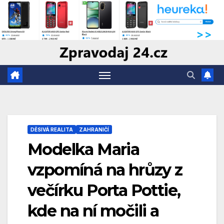
Skip
to
content
DĚSIVÁ REALITA
ZAHRANIČÍ
Modelka Maria
vzpomíná na hrůzy z
večírku Porta Pottie,
kde na ní močili a