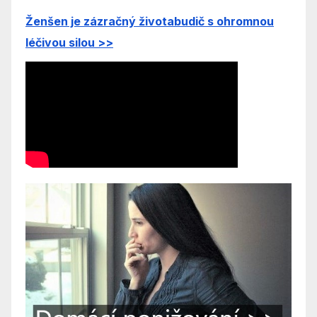
Ženšen je zázra
čný životabudič s ohromnou
léčivou silou
>>