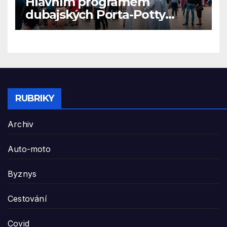
Hlavním programem
dubajských Porta-Potty
večírků je vyměšování tělních
tekutin na modelky
RUBRIKY
Archiv
Auto-moto
Byznys
Cestování
Covid