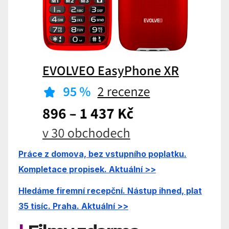
Práce z domova, bez vstupního poplatku.
Kompletace propisek. Aktuální >>
Hledáme firemní recepční. Nástup ihned, plat
35 tisíc. Praha. Aktuální >>