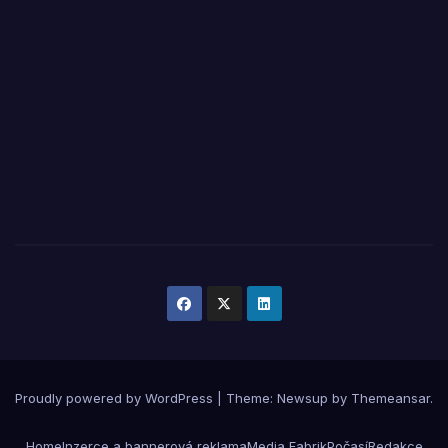
Proudly powered by WordPress
|
Theme:
Newsup
by
Themeansar
.
Home
Inzerce a bannerová reklama
Media Fabrik
Počasí
Redakce