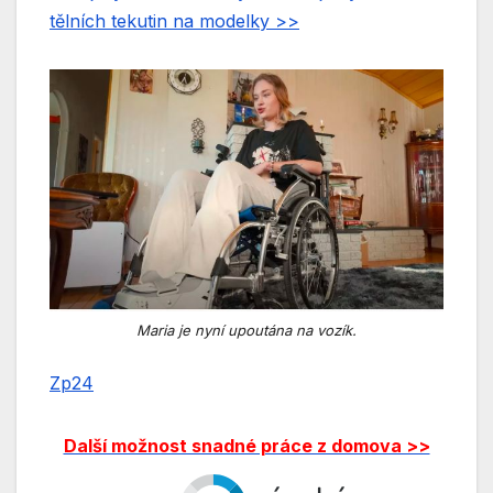
tělních tekutin na modelky >>
Maria je nyní upoutána na vozík.
Zp24
Další možnost snadné práce z domova >>