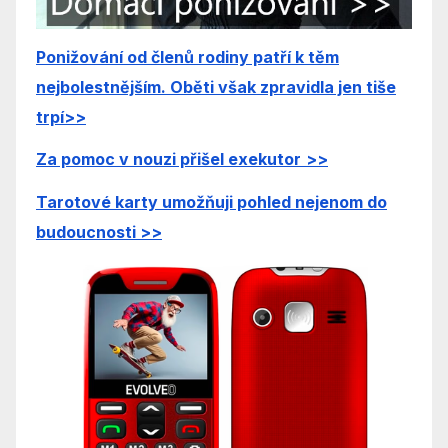
Ponižování od členů rodiny patří k těm
nejbolestnějším. Oběti však zpravidla jen tiše
trpí
>>
Za pomoc v nouzi přišel exekutor
>>
Tarotové ka
rty umožňuji pohled nejenom do
budoucnosti
>>