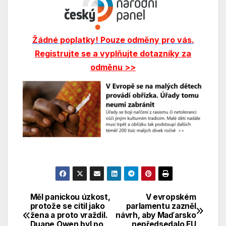
Žádné poplatky! Pouze odměny pro vás.
Registrujte se a vyplňujte dotazníky za
odměnu >>
Měl panickou úzkost,
V evropském
Navigace
protože se cítil jako
parlamentu zazněl
žena a proto vraždil.
návrh, aby Maďarsko
pro
Duane Owen byl po
nepředsedalo EU