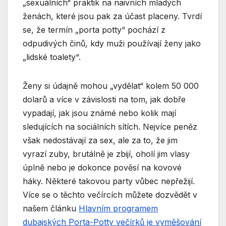
„sexuálních“ praktik na naivních mladých
ženách, které jsou pak za účast placeny. Tvrdí
se, že termín „porta potty“ pochází z
odpudivých činů, kdy muži používají ženy jako
„lidské toalety“.
Ženy si údajně mohou „vydělat“ kolem 50 000
dolarů a více v závislosti na tom, jak dobře
vypadají, jak jsou známé nebo kolik mají
sledujících na sociálních sítích. Nejvíce peněz
však nedostávají za sex, ale za to, že jim
vyrazí zuby, brutálně je zbijí, oholí jim vlasy
úplně nebo je dokonce pověsí na kovové
háky. Některé takovou party vůbec nepřežijí.
Více se o těchto večírcích můžete dozvědět v
našem článku
Hlavním programem
dubajských Porta-Potty večírků je vyměšování