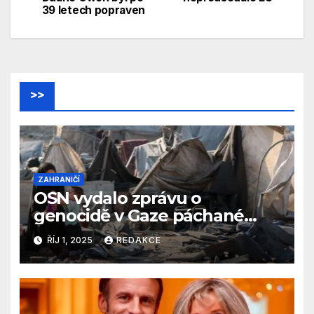
39 letech popraven
příspěvek
>>
ZAHRANIČÍ
OSN vydalo zprávu o
genocidě v Gaze páchané
Izraelem
ŘÍJ 1, 2025
REDAKCE