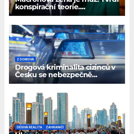
konspirační teorie.
Prezidentský pár se bude
bránit u soudu
Z DOMOVA
Drogová kriminalita cizinců v
Česku se nebezpečně
rozrůstá
DĚSIVÁ REALITA
ZAHRANIČÍ