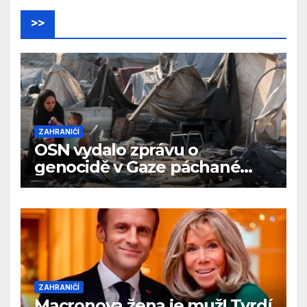
>>
ZAHRANIČÍ
OSN vydalo zprávu o
genocidě v Gaze páchané
Izraelem
ZAHRANIČÍ
Macronova žena je muž! Tvrdí