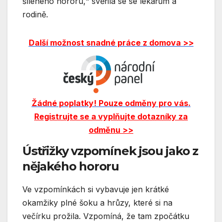
šíleného hororu,“ svěřila se se lékařům a
rodině.
Další možnost snadné práce z domova >>
Žádné poplatky! Pouze odměny pro vás.
Registrujte se a vyplňujte dotazníky za
odměnu >>
Ústřižky vzpomínek jsou jako z
nějakého hororu
Ve vzpomínkách si vybavuje jen krátké
okamžiky plné šoku a hrůzy, které si na
večírku prožila. Vzpomíná, že tam zpočátku