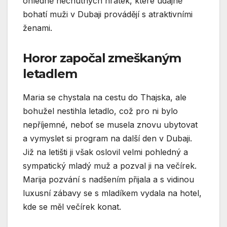
ohledně nechutných hrátek, které údajně
bohatí muži v
Dubaji
provádějí s atraktivními
ženami.
Horor započal zmeškaným
letadlem
Maria se chystala na cestu do Thajska, ale
bohužel nestihla letadlo, což pro ni bylo
nepříjemné, neboť se musela znovu ubytovat
a vymyslet si program na další den v Dubaji.
Již na letišti ji však oslovil velmi pohledný a
sympatický mladý muž a pozval ji na večírek.
Marija pozvání s nadšením přijala a s vidinou
luxusní zábavy se s mladíkem vydala na hotel,
kde se měl večírek konat.