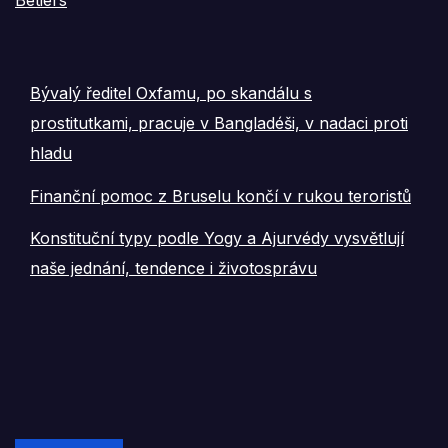
Bétiers
Bývalý ředitel Oxfamu, po skandálu s
prostitutkami, pracuje v Bangladéši, v nadaci proti
hladu
Finanční pomoc z Bruselu končí v rukou teroristů
Konstituční typy podle Yogy a Ajurvédy vysvětlují
naše jednání, tendence i životosprávu