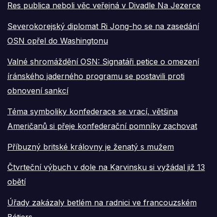
Res publica neboli věc veřejná v Divadle Na Jezerce
Severokorejský diplomat Ri Jong-ho se na zasedání
OSN opřel do Washingtonu
Valné shromáždění OSN: Signatáři petice o omezení
íránského jaderného programu se postavili proti
obnovení sankcí
Téma symboliky konfederace se vrací, většina
Američanů si přeje konfederační pomníky zachovat
Příbuzný britské královny je ženatý s mužem
Čtvrteční výbuch v dole na Karvinsku si vyžádal již 13
obětí
Úřady zakázaly betlém na radnici ve francouzském