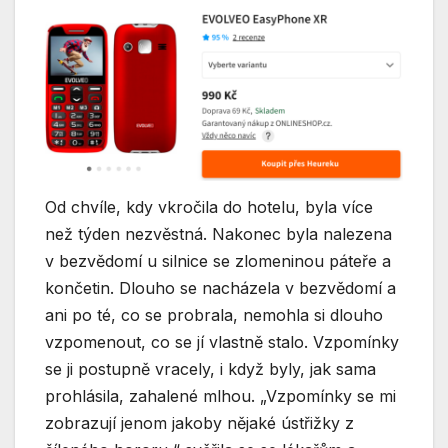
Od chvíle, kdy vkročila do hotelu, b
yla více
než týden nezvěstná. Nakonec byla nalezena
v bezvědomí u silnice se zlomeninou páteře a
končetin
. Dlouho se nacházela v bezvědomí a
ani po té, co se probrala, nemohla si dlouho
vzpomenout, co se jí vlastně stalo. Vzpomínky
se ji postupně vracely, i když byly, jak sama
prohlásila, zahalené mlhou. „Vzpomínky se mi
zobrazují jenom jakoby nějaké ústřižky z