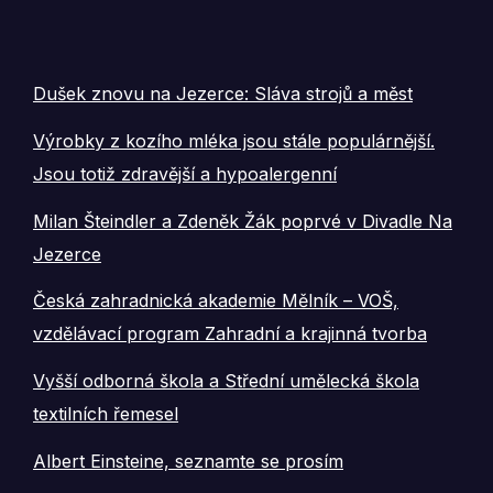
Dušek znovu na Jezerce: Sláva strojů a měst
Výrobky z kozího mléka jsou stále populárnější.
Jsou totiž zdravější a hypoalergenní
Milan Šteindler a Zdeněk Žák poprvé v Divadle Na
Jezerce
Česká zahradnická akademie Mělník – VOŠ,
vzdělávací program Zahradní a krajinná tvorba
Vyšší odborná škola a Střední umělecká škola
textilních řemesel
Albert Einsteine, seznamte se prosím