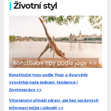
|
Životní styl
Konstituční typy podle Yogy a Ayurvédy
vysvětlují naše jednání, tendence i
životosprávu >>
Vitariánství přináší zdraví, ale bez správných
informací může i uškodit >>