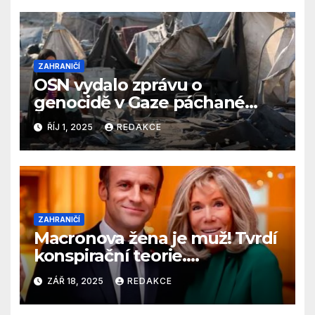
ZAHRANIČÍ
OSN vydalo zprávu o
genocidě v Gaze páchané
Izraelem
ŘÍJ 1, 2025
REDAKCE
ZAHRANIČÍ
Macronova žena je muž! Tvrdí
konspirační teorie.
Prezidentský pár se bude
ZÁŘ 18, 2025
REDAKCE
bránit u soudu