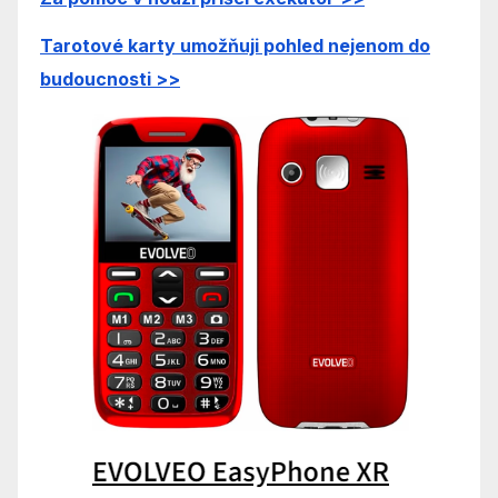
Tarotové ka
rty umožňuji pohled nejenom do
budoucnosti
>>