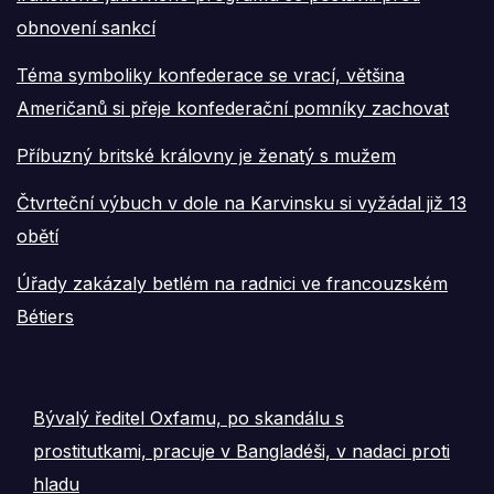
obnovení sankcí
Téma symboliky konfederace se vrací, většina
Američanů si přeje konfederační pomníky zachovat
Příbuzný britské královny je ženatý s mužem
Čtvrteční výbuch v dole na Karvinsku si vyžádal již 13
obětí
Úřady zakázaly betlém na radnici ve francouzském
Bétiers
Bývalý ředitel Oxfamu, po skandálu s
prostitutkami, pracuje v Bangladéši, v nadaci proti
hladu