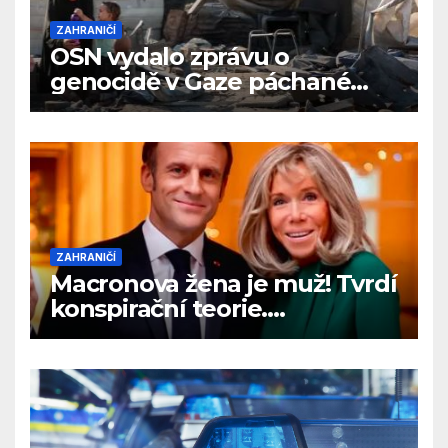
ZAHRANIČÍ
OSN vydalo zprávu o
genocidě v Gaze páchané
Izraelem
ZAHRANIČÍ
Macronova žena je muž! Tvrdí
konspirační teorie.
Prezidentský pár se bude
bránit u soudu