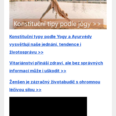
Konstituční typy podle Yogy a Ayurvédy
vysvětlují naše jednání, tendence i
životosprávu >>
Vitariánství přináší zdraví, ale bez správných
informací může i uškodit >>
Ženšen je zázra
čný životabudič s ohromnou
léčivou silou
>>