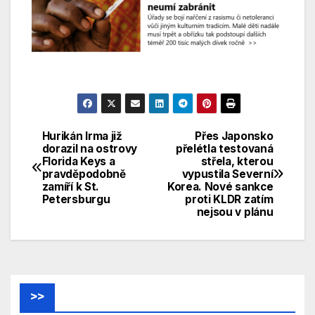
Hurikán Irma již
Přes Japonsko
Navigace
dorazil na ostrovy
přelétla testovaná
Florida Keys a
střela, kterou
pro
pravděpodobně
vypustila Severní
zamíří k St.
Korea. Nové sankce
příspěvek
Petersburgu
proti KLDR zatím
nejsou v plánu
>>