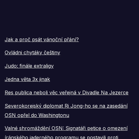
Jak a proč psát vánoční přání?
Ovládni chytáky češtiny
Judo: finále extraligy
Jedna věta 3x jinak
Res publica neboli věc veřejná v Divadle Na Jezerce
Severokorejský diplomat Ri Jong-ho se na zasedání
OSN opřel do Washingtonu
Valné shromáždění OSN: Signatáři petice o omezení
íránského jaderného programu se postavili proti