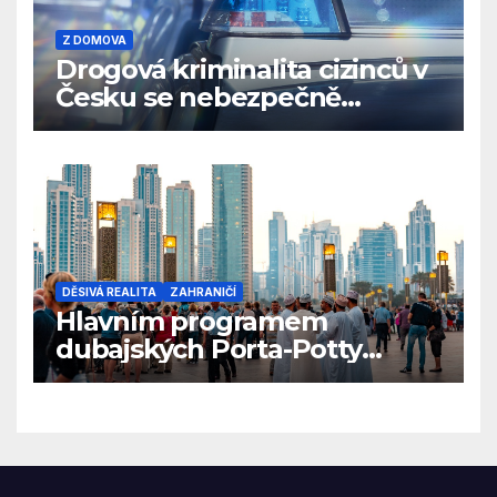
Z DOMOVA
Drogová kriminalita cizinců v
Česku se nebezpečně
rozrůstá
DĚSIVÁ REALITA
ZAHRANIČÍ
Hlavním programem
dubajských Porta-Potty
večírků je vyměšování tělních
tekutin na modelky