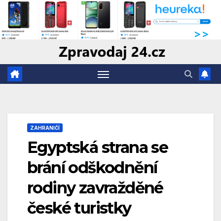
Skip
to
content
ZAHRANIČÍ
Egyptská strana se
brání odškodnění
rodiny zavražděné
české turistky