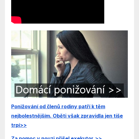
Ponižování od členů rodiny patří k těm
nejbolestnějším. Oběti však zpravidla jen tiše
trpí
>>
Za pomoc v nouzi přišel exekutor
>>