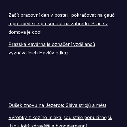
Začít pracovní den v posteli, pokračovat na gauči
a po obědě se přesunout na zahradu. Práce z
domova je cool
Pražská Kavárna je označení vzdělanců
vyznávajících Havlův odkaz
Dušek znovu na Jezerce: Sláva strojů a měst
Výrobky z kozího mléka jsou stále populárnější.
Jsou totiž zdravější a hypoalergenní